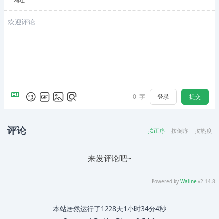
网址
登录
提交
0
字
评论
按正序
按倒序
按热度
来发评论吧~
Powered by
Waline
v2.14.8
本站居然运行了
1228天1小时34分4秒